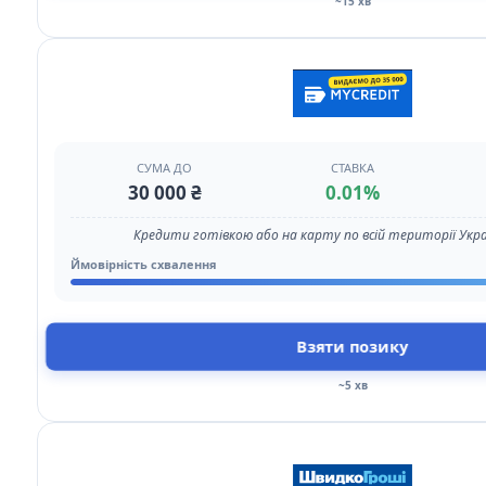
~15 хв
СУМА ДО
СТАВКА
30 000 ₴
0.01%
Кредити готівкою або на карту по всій території Укр
Ймовірність схвалення
Взяти позику
~5 хв