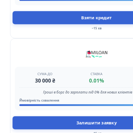
Взяти кредит
~15 хв
СУМА ДО
СТАВКА
30 000 ₴
0.01%
Гроші в борг до зарплати під 0% для нових клієнтів з
Ймовірність схвалення
Залишити заявку