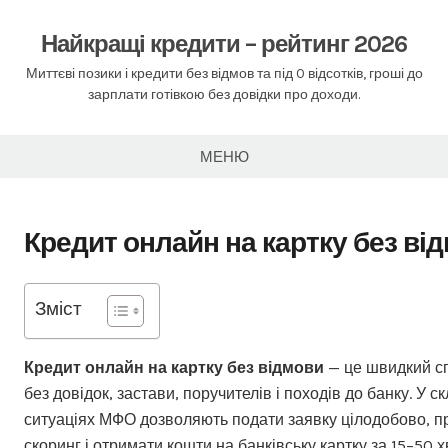
Перейти
до
Найкращі кредити – рейтинг 2026
вмісту
Миттєві позики і кредити без відмов та під 0 відсотків, гроші до
зарплати готівкою без довідки про доходи.
МЕНЮ
Кредит онлайн на картку без ві
Зміст
Кредит онлайн на картку без відмови
— це швидкий сп
без довідок, застави, поручителів і походів до банку. У 
ситуаціях МФО дозволяють подати заявку цілодобово, 
скоринг і отримати кошти на банківську картку за 15–50 