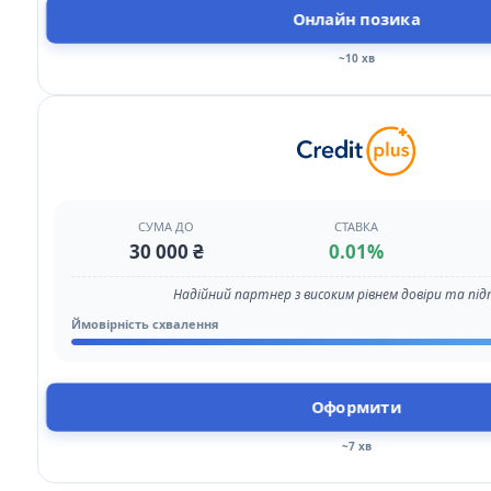
Онлайн позика
~10 хв
СУМА ДО
СТАВКА
30 000 ₴
0.01%
Надійний партнер з високим рівнем довіри та пі
Ймовірність схвалення
Оформити
~7 хв