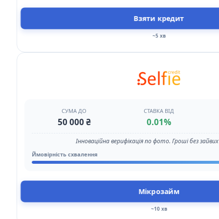
Взяти кредит
~5 хв
СУМА ДО
СТАВКА ВІД
50 000 ₴
0.01%
Інноваційна верифікація по фото. Гроші без зайвих 
Ймовірність схвалення
Мікрозайм
~10 хв