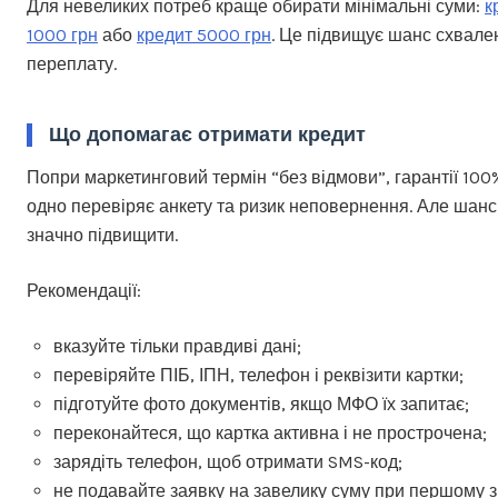
Для невеликих потреб краще обирати мінімальні суми:
к
1000 грн
або
кредит 5000 грн
. Це підвищує шанс схвале
переплату.
Що допомагає отримати кредит
Попри маркетинговий термін “без відмови”, гарантії 100
одно перевіряє анкету та ризик неповернення. Але шан
значно підвищити.
Рекомендації:
вказуйте тільки правдиві дані;
перевіряйте ПІБ, ІПН, телефон і реквізити картки;
підготуйте фото документів, якщо МФО їх запитає;
переконайтеся, що картка активна і не прострочена;
зарядіть телефон, щоб отримати SMS-код;
не подавайте заявку на завелику суму при першому з