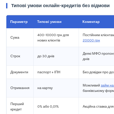
Типові умови онлайн-кредитів без відмови
Параметр
Типові умови
Коментар
400–10000 грн для
Постійним клієнта
Сума
нових клієнтів
20000 грн
Деякі МФО пропону
Строк
до 30 днів
днів
Документи
паспорт + ІПН
Без довідки про до
Можливий
займ на
Отримання
на картку
банківському форм
Перший
0% або 0,01%
Акційна ставка для
кредит