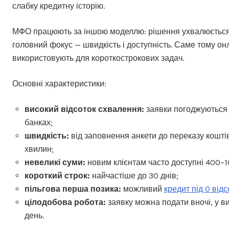
слабку кредитну історію.
МФО працюють за іншою моделлю: рішення ухвалюється
головний фокус — швидкість і доступність. Саме тому он
використовують для короткострокових задач.
Основні характеристики:
високий відсоток схвалення:
заявки погоджуються з
банках;
швидкість:
від заповнення анкети до переказу кошті
хвилин;
невеликі суми:
новим клієнтам часто доступні 400–1
короткий строк:
найчастіше до 30 днів;
пільгова перша позика:
можливий
кредит під 0 відс
цілодобова робота:
заявку можна подати вночі, у в
день.