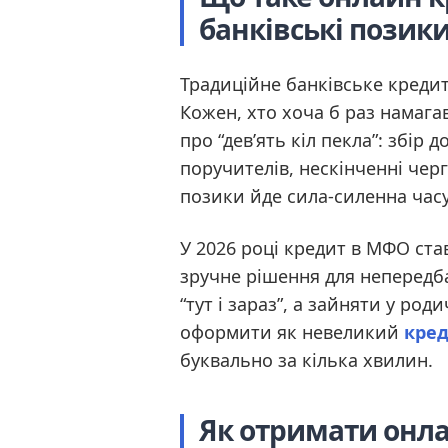
банківські позик
Традиційне банківське кредит
Кожен, хто хоча б раз намага
про “дев’ять кіл пекла”: збір 
поручителів, нескінченні чер
позики йде сила-силенна часу
У 2026 році кредит в МФО ста
зручне рішення для непередб
“тут і зараз”, а зайняти у ро
оформити як невеликий
кред
буквально за кілька хвилин.
Як отримати онла