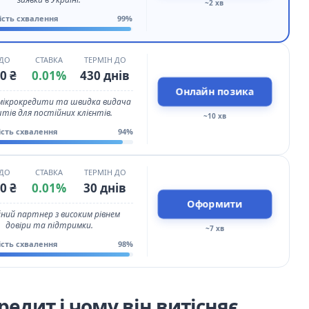
~2 хв
ість схвалення
99%
 ДО
СТАВКА
ТЕРМІН ДО
0 ₴
0.01%
430 днів
Онлайн позика
 мікрокредити та швидка видача
тів для постійних клієнтів.
~10 хв
ість схвалення
94%
 ДО
СТАВКА
ТЕРМІН ДО
0 ₴
0.01%
30 днів
Оформити
ний партнер з високим рівнем
довіри та підтримки.
~7 хв
ість схвалення
98%
едит і чому він витісняє