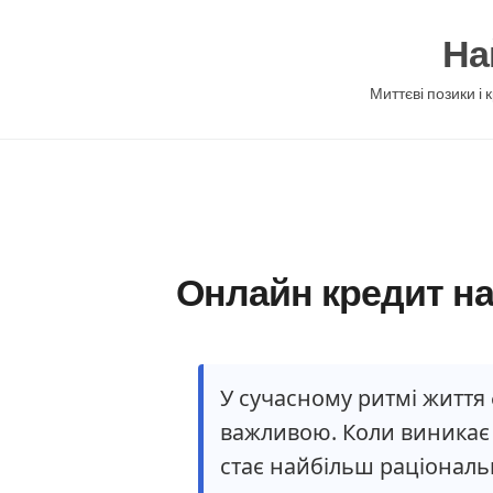
Перейти
На
до
вмісту
Миттєві позики і 
Онлайн кредит на 
У сучасному ритмі життя 
важливою. Коли виникає 
стає найбільш раціональ