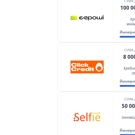
СУМА
100 0
Кр
міні
Ймовірн
СУМА
8 00
Креди
с
Ймовірн
СУМА
50 00
Інновац
Ймовірн