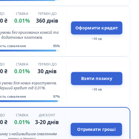
 ДО
СТАВКА
ТЕРМІН ДО
0 ₴
0.01%
360 днів
Оформити кредит
 умови без прихованих комісій та
додаткових платежів.
~10 хв
ість схвалення
95%
 ДО
СТАВКА
ТЕРМІН ДО
0 ₴
0.01%
30 днів
Взяти позику
і умови для нових користувачів.
Перший кредит під 0,01%.
~10 хв
ість схвалення
97%
 ДО
СТАВКА
ДИСКОНТ
0 ₴
0.01%
3-20 днів
Отримати гроші
ринку з найшвидшим схваленням
заявки в Україні.