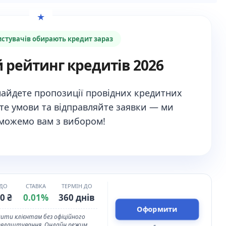
стувачів обирають кредит зараз
 рейтинг кредитів 2026
найдете пропозиції
провідних кредитних
те умови та відправляйте заявки —
ми
можемо вам з вибором!
 ДО
СТАВКА
ТЕРМІН ДО
0 ₴
0.01%
360 днів
Оформити
ити клієнтам без офіційного
евлаштування. Онлайн режим.