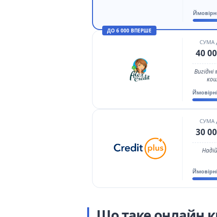
Ймовірн
ДО 6 000 ВПЕРШЕ
СУМА
40 00
Вигідні
кош
Ймовірн
СУМА
30 00
Надій
Ймовірн
Що таке онлайн кр