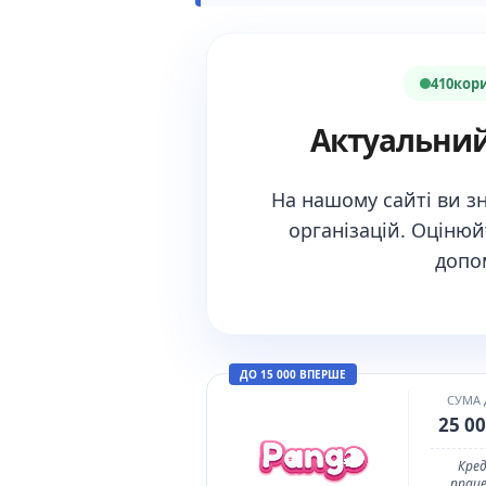
410
кори
Актуальний
На нашому сайті ви з
організацій
. Оцінюй
допо
ДО 15 000 ВПЕРШЕ
СУМА
25 00
Кред
прац