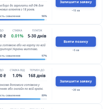
Залишити заявку
 в борг до зарплати під 0% для
нових клієнтів з 18 років.
~15 хв
ість схвалення
96%
 ДО
СТАВКА
ПЛАТІЖ
0 ₴
0.01%
5-30 днів
Взяти позику
 готівкою або на карту по всій
риторії України миттєво.
~5 хв
ість схвалення
97%
 ДО
СТАВКА ВІД
ТЕРМІН ДО
0 ₴
1.0%
168 днів
Залишити заявку
ансова допомога готівкою у
еннях або онлайн по всій країні.
~20 хв
ість схвалення
89%