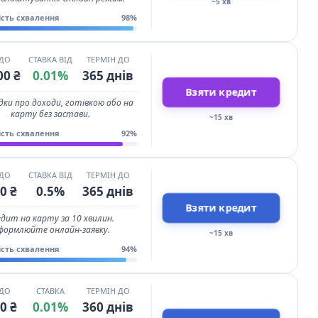
~5 хв
ість схвалення
98%
 ДО
СТАВКА ВІД
ТЕРМІН ДО
00 ₴
0.01%
365 днів
Взяти кредит
ідки про доходи, готівкою або на
карту без застави.
~15 хв
ість схвалення
92%
 ДО
СТАВКА ВІД
ТЕРМІН ДО
0 ₴
0.5%
365 днів
Взяти кредит
дит на карту за 10 хвилин.
формлюйте онлайн-заявку.
~15 хв
ість схвалення
94%
 ДО
СТАВКА
ТЕРМІН ДО
0 ₴
0.01%
360 днів