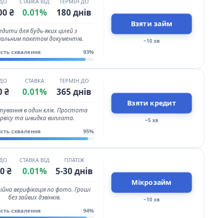
 ДО
СТАВКА ВІД
ТЕРМІН ДО
00 ₴
0.01%
180 днів
Взяти займ
едити для будь-яких цілей з
мальним пакетом документів.
~10 хв
ість схвалення
93%
 ДО
СТАВКА
ТЕРМІН ДО
0 ₴
0.01%
365 днів
Взяти кредит
тування в один клік. Простота
ервісу та швидка виплата.
~5 хв
ість схвалення
95%
 ДО
СТАВКА ВІД
ПЛАТІЖ
0 ₴
0.01%
5-30 днів
Мікрозайм
ійна верифікація по фото. Гроші
без зайвих дзвінків.
~10 хв
ість схвалення
94%