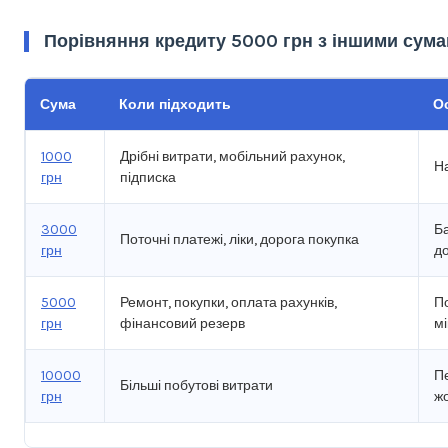
Порівняння кредиту 5000 грн з іншими сум
Сума
Коли підходить
О
1000
Дрібні витрати, мобільний рахунок,
Н
грн
підписка
3000
Б
Поточні платежі, ліки, дорога покупка
грн
д
5000
Ремонт, покупки, оплата рахунків,
П
грн
фінансовий резерв
мі
10000
П
Більші побутові витрати
грн
ж