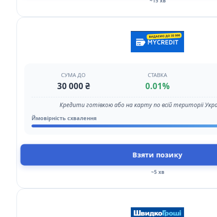
~15 хв
СУМА ДО
СТАВКА
30 000 ₴
0.01%
Кредити готівкою або на карту по всій території Укр
Ймовірність схвалення
Взяти позику
~5 хв