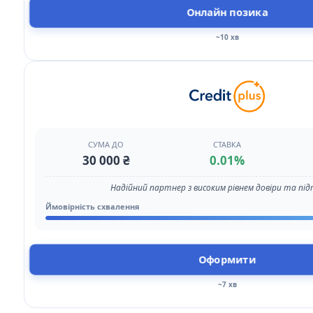
Онлайн позика
~10 хв
СУМА ДО
СТАВКА
30 000 ₴
0.01%
Надійний партнер з високим рівнем довіри та пі
Ймовірність схвалення
Оформити
~7 хв