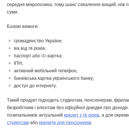
середня мікропозика, тому шанс схвалення вищий, ніж пр
суми.
Базові вимоги:
громадянство України;
вік від 18 років;
паспорт або ID-картка;
ІПН;
активний мобільний телефон;
банківська картка українського банку;
доступ до інтернету.
Такий продукт підходить студентам, пенсіонерам, фрил
безробітним і клієнтам без офіційної довідки про доходи
позичальників актуальний
кредит з 18 років
, а для окрем
студентам
або
кредити для пенсіонерів
.