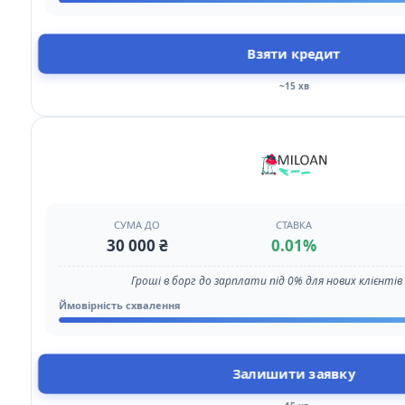
Взяти кредит
~15 хв
СУМА ДО
СТАВКА
30 000 ₴
0.01%
Гроші в борг до зарплати під 0% для нових клієнтів з
Ймовірність схвалення
Залишити заявку