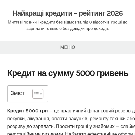
Перейти
до
Найкращі кредити – рейтинг 2026
вмісту
Миттєві позики і кредити без відмов та під 0 відсотків, гроші до
зарплати готівкою без довідки про доходи.
МЕНЮ
Кредит на сумму 5000 гривень
Зміст
Кредит 5000 грн
— це практичний фінансовий резерв д
покупки, лікування, оплати рахунків, ремонту техніки аб
розриву до зарплати. Просити гроші у знайомих — слабк
репутаційними ризиками. Набагато ефективніше оформ