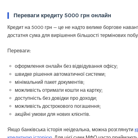
Переваги кредиту 5000 грн онлайн
Кредит на 5000 грн — це не надто велике боргове наван
достатня сума для вирішення більшості термінових побу
Переваги:
оформлення онлайн без відвідування офісу;
швидке рішення автоматичної системи;
мінімальний пакет документів;
можливість отримати кошти на картку;
доступність без довідки про доходи;
можливість дострокового погашення;
акційні умови для нових клієнтів.
Якщо банківська історія неідеальна, можна розглянути
к
кредитною історією
. Для цієї суми МФО часто приймают