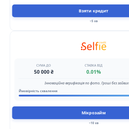
Взяти кредит
~5 хв
СУМА ДО
СТАВКА ВІД
50 000 ₴
0.01%
Інноваційна верифікація по фото. Гроші без зайвих 
Ймовірність схвалення
Мікрозайм
~10 хв