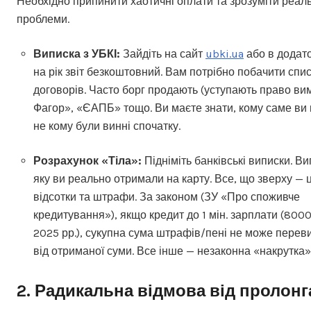
Необхідно припинити хаотичні оплати та зрозуміти реа
проблеми.
Виписка з УБКІ:
Зайдіть на сайт
ubki.ua
або в додато
на рік звіт безкоштовний. Вам потрібно побачити спи
договорів. Часто борг продають (уступають право ви
Фагор», «ЄАПБ» тощо. Ви маєте знати, кому саме ви в
не кому були винні спочатку.
Розрахунок «Тіла»:
Підніміть банківські виписки. Ви
яку ви реально отримали на карту. Все, що зверху — 
відсотки та штрафи. За законом (ЗУ «Про споживче
кредитування»), якщо кредит до 1 мін. зарплати (8000
2025 рр.), сукупна сума штрафів/пені не може пере
від отриманої суми. Все інше — незаконна «накрутка»
2. Радикальна відмова від пролонг