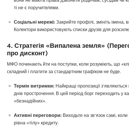
вони не мають права дзвонити родичам, сусідам чи к
ті не є поручителями.
Соціальні мережі:
Закрийте профілі, змініть імена, в
Колектори використовують списки друзів для розсилк
4. Стратегія «Випалена земля» (Пере
про дисконт)
МФО починають йти на поступки, коли розуміють, що «кл
складний і платити за стандартним графіком не буде.
Термін витримки:
Найкращі пропозиції з’являються 
днів прострочення. В цей період борг переходить у к
«безнадійних».
Активні переговори:
Виходьте на зв’язок самі, коли 
рівна «тілу» кредиту.