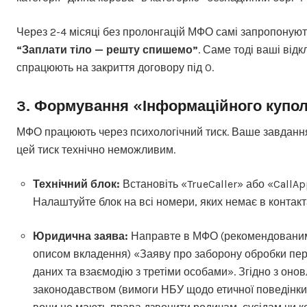
Через 2-4 місяці без пролонгацій МФО самі запропонуют
“Заплати тіло — решту спишемо”
. Саме тоді ваші відк
спрацюють на закриття договору під 0.
3. Формування «Інформаційного купо
МФО працюють через психологічний тиск. Ваше завданн
цей тиск технічно неможливим.
Технічний блок:
Встановіть «TrueCaller» або «CallAp
Налаштуйте блок на всі номери, яких немає в контакт
Юридична заява:
Направте в МФО (рекомендованим
описом вкладення) «Заяву про заборону обробки пе
даних та взаємодію з третіми особами». Згідно з оно
законодавством (вимоги НБУ щодо етичної поведінки 