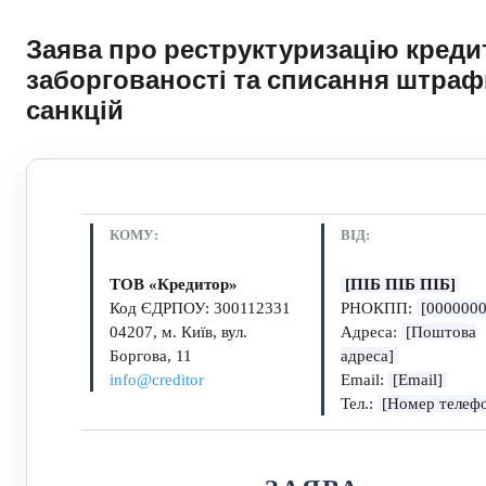
Заява про реструктуризацію креди
заборгованості та списання штра
санкцій
КОМУ:
ВІД:
ТОВ «Кредитор»
[ПІБ ПІБ ПІБ]
Код ЄДРПОУ: 300112331
РНОКПП:
[0000000
04207, м. Київ, вул.
Адреса:
[Поштова
Боргова, 11
адреса]
info@creditor
Email:
[Email]
Тел.:
[Номер телеф