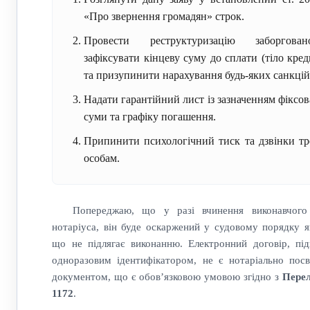
«Про звернення громадян» строк.
Провести реструктуризацію заборговано
зафіксувати кінцеву суму до сплати (тіло кред
та призупинити нарахування будь-яких санкцій
Надати гарантійний лист із зазначенням фіксов
суми та графіку погашення.
Припинити психологічний тиск та дзвінки тр
особам.
Попереджаю, що у разі вчинення виконавчого
нотаріуса, він буде оскаржений у судовому порядку я
що не підлягає виконанню. Електронний договір, пі
одноразовим ідентифікатором, не є нотаріально пос
документом, що є обов’язковою умовою згідно з
Пере
1172
.