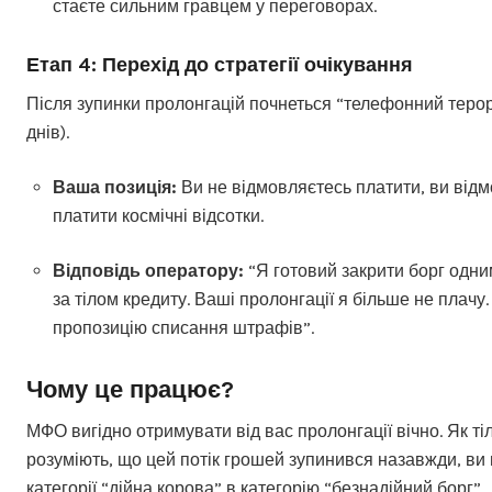
стаєте сильним гравцем у переговорах.
Етап 4: Перехід до стратегії очікування
Після зупинки пролонгацій почнеться “телефонний терор
днів).
Ваша позиція:
Ви не відмовляєтесь платити, ви від
платити космічні відсотки.
Відповідь оператору:
“Я готовий закрити борг одн
за тілом кредиту. Ваші пролонгації я більше не плачу
пропозицію списання штрафів”.
Чому це працює?
МФО вигідно отримувати від вас пролонгації вічно. Як ті
розуміють, що цей потік грошей зупинився назавжди, ви
категорії “дійна корова” в категорію “безнадійний борг”.