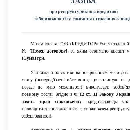
ЗАЯВА
про реструктуризацію кредитної
заборгованості та списання штрафних санкц
Між мною та ТОВ «КРЕДИТОР» був укладений 
№
[Номер договору]
, за яким отримано кредит у 
[Сума]
грн.
У зв’язку з об’єктивним погіршенням мого фіна
стану (непередбачені обставини, що вплинули на до
наразі не маю можливості виконувати зобов’я
повному обсязі. Згідно з
ч. 12 ст. 11 Закону Украї
захист прав споживачів»
, кредитодавець ма
проводити за погодженням із споживачем реструкту
заборгованості.