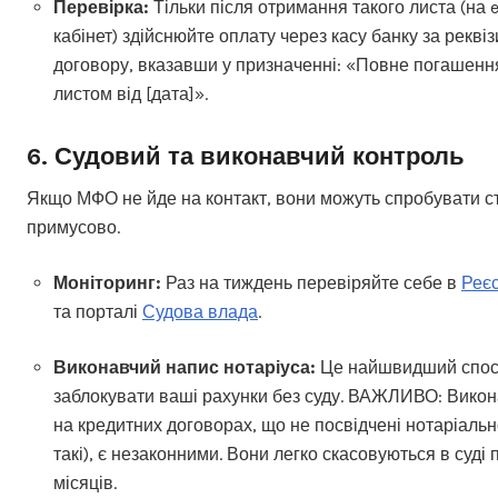
Перевірка:
Тільки після отримання такого листа (на e
кабінет) здійснюйте оплату через касу банку за рекві
договору, вказавши у призначенні: «Повне погашення 
листом від [дата]».
6. Судовий та виконавчий контроль
Якщо МФО не йде на контакт, вони можуть спробувати с
примусово.
Моніторинг:
Раз на тиждень перевіряйте себе в
Реєс
та порталі
Судова влада
.
Виконавчий напис нотаріуса:
Це найшвидший спо
заблокувати ваші рахунки без суду. ВАЖЛИВО: Викон
на кредитних договорах, що не посвідчені нотаріаль
такі), є незаконними. Вони легко скасовуються в суді 
місяців.