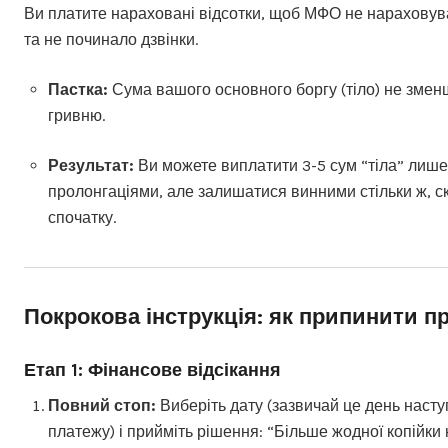
Ви платите нараховані відсотки, щоб МФО не нарахову
та не починало дзвінки.
Пастка:
Сума вашого основного боргу (тіло) не зменш
гривню.
Результат:
Ви можете виплатити 3-5 сум “тіла” лише
пролонгаціями, але залишатися винними стільки ж, ск
спочатку.
Покрокова інструкція: як припинити пр
Етап 1: Фінансове відсікання
Повний стоп:
Виберіть дату (зазвичай це день насту
платежу) і прийміть рішення: “Більше жодної копійки 