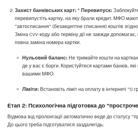
Захист банківських карт:
*
Перевипуск:
Заблокуйте
перевипустіть картку, на яку брали кредит. МФО маю
“автосписання” (безакцептне списання) коштів згідно
Зміна CVV-коду або терміну дії не завжди допомагає,
повна заміна номера картки.
Нульовий баланс:
Не тримайте кошти на картках 
де у вас є борги. Користуйтеся картами банків, які 
вашими МФО.
Ліміти:
Встановіть ліміт на оплату в інтернеті “0 гр
Етап 2: Психологічна підготовка до “простроч
Відмова від пролонгації автоматично веде до статусу “п
До цього треба підготуватися заздалегідь: