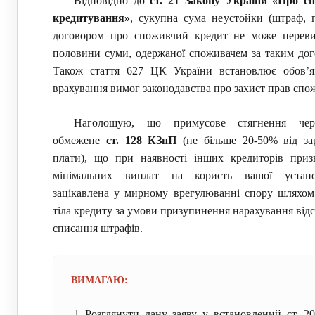
Відповідно до
ст. 21 Закону України «Про с
кредитування»
, сукупна сума неустойки (штраф, п
договором про споживчий кредит не може перев
половини суми, одержаної споживачем за таким дог
Також стаття 627 ЦК України встановлює обов’яз
врахування вимог законодавства про захист прав спож
Наголошую, що примусове стягнення чер
обмежене
ст. 128 КЗпП
(не більше 20-50% від зар
плати), що при наявності інших кредиторів приз
мінімальних виплат на користь вашої устан
зацікавлена у мирному врегулюванні спору шляхом
тіла кредиту за умови призупинення нарахування відс
списання штрафів.
ВИМАГАЮ:
Розглянути дану заяву у встановлений ст. 2