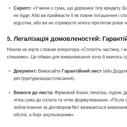
Скрипт:
«У мене є сума, що дорівнює тілу кредиту. Б
не буде. Або ви приймаєте її як повне погашення і сп
відсотки, або ви не отримуєте нічого протягом років ч
5. Легалізація домовленостей: Гарант
Ніколи не вірте словам оператора «Сплатіть частину, і м
спишемо». Це обман для виманювання хоча б якихось г
Документ:
Вимагайте
Гарантійний лист
(або Додатк
реструктуризацію/списання).
Вимоги до листа:
Фірмовий бланк, печатка, підпис д
чітка сума до сплати та чітке формулювання: «Після 
зобов’язання за договором №Y вважаються виконан
обсязі, а борг анульованим».